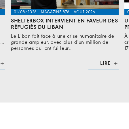
01/08/2026 - MAGAZINE 876 - AOUT 2026
ES
UN GROUPE D’ACTION ROTARIEN POUR
D
PROMOUVOIR LA PAIX
S
e
À l’automne 2020, à la suite de la première
L
crise de Covid 19, le gouverneur du district
r
1710 (Lyon…
s
LIRE