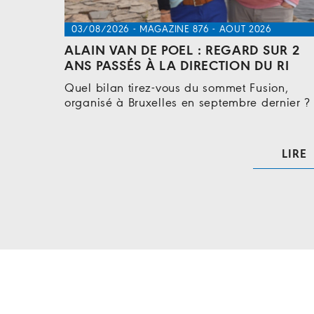
01/08/2026 - MAGAZINE 876 - AOUT 2026
UR 2
SHELTERBOX INTERVIENT EN FAVEUR D
RI
RÉFUGIÉS DU LIBAN
on,
Le Liban fait face à une crise humanitaire d
rnier ? …
grande ampleur, avec plus d'un million de
personnes qui ont fui leur…
LIRE
LIRE