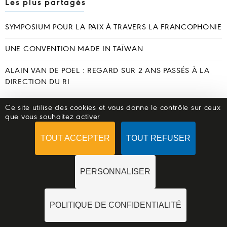
Les plus partagés
SYMPOSIUM POUR LA PAIX À TRAVERS LA FRANCOPHONIE
UNE CONVENTION MADE IN TAÏWAN
ALAIN VAN DE POEL : REGARD SUR 2 ANS PASSÉS À LA
DIRECTION DU RI
SHELTERBOX INTERVIENT EN FAVEUR DES RÉFUGIÉS DU
Ce site utilise des cookies et vous donne le contrôle sur ceux
LIBAN
que vous souhaitez activer
UN GROUPE D’ACTION ROTARIEN POUR PROMOUVOIR LA
TOUT ACCEPTER
TOUT REFUSER
PAIX
PERSONNALISER
POLITIQUE DE CONFIDENTIALITÉ