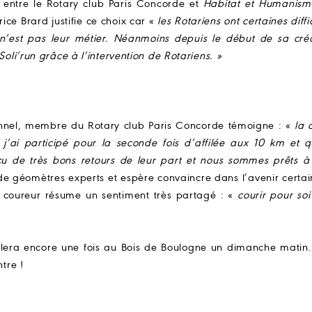
 entre le Rotary club Paris Concorde et
Habitat et Humanism
ice Brard justifie ce choix car «
les Rotariens ont certaines diffi
’est pas leur métier. Néanmoins depuis le début de sa créa
Soli’run grâce à l’intervention de Rotariens. »
unnel, membre du Rotary club Paris Concorde témoigne : «
la 
j’ai participé pour la seconde fois d’affilée aux 10 km et q
eçu de très bons retours de leur part et nous sommes prêts à
de géomètres experts et espère convaincre dans l’avenir certai
e coureur résume un sentiment très partagé : «
courir pour soi
ulera encore une fois au Bois de Boulogne un dimanche matin.
tre !