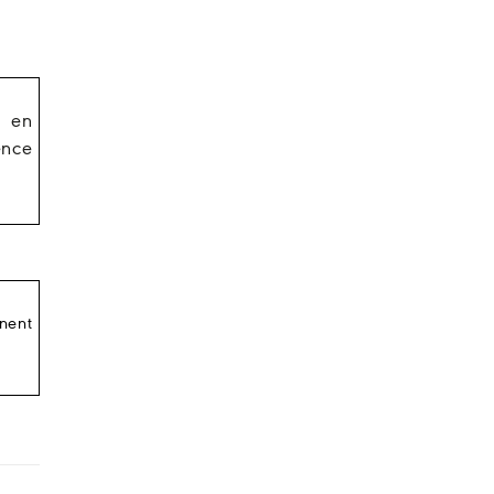
s en
ence
nnent