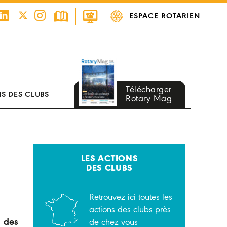
ESPACE ROTARIEN
Télécharger
S DES CLUBS
Rotary Mag
LES ACTIONS
DES CLUBS
Retrouvez ici toutes les
actions des clubs près
t des
de chez vous