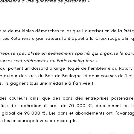
otarienne d’une quinzaine de personnes ».
te de multiples démarches telles que l’autorisation de la Préf
le. Les Rotariens organisateurs font appel à la Croix rouge afin 
treprise spécialisée en événements sportifs qui organise le par
urses sont référencées au Paris running tour ».
s qui portent un dossard orange floqué de l’emblème du Rotary 
 autour des lacs du Bois de Boulogne et deux courses de 1 et
, ils gagnent tous une médaille à l’arrivée !
n des coureurs ainsi que des dons des entreprises partenaire
fice de l’opération à près de 70 000 €, directement en f
res global de 98 000 €. Les dons et abondements ont l’avanta
ui les encourage à verser encore plus.