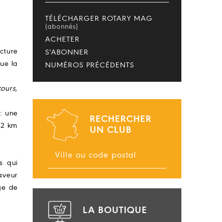
TÉLÉCHARGER ROTARY MAG
(abonnés)
ACHETER
ecture
S'ABONNER
que la
NUMÉROS PRÉCÉDENTS
cours,
: une
RECHERCHER
 2 km
UN CLUB
s qui
aveur
ge de
LA BOUTIQUE