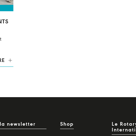
NTS
t
RE
la newsletter
Shop
Le Rotar
Internat