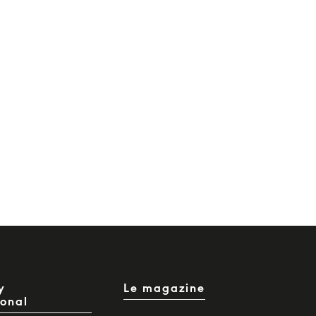
y
Le magazine
ional