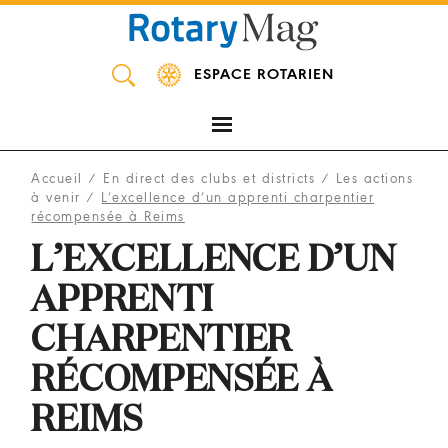
Panneau de gestion des cookies
ESPACE ROTARIEN
Accueil
/
En direct des clubs et districts
/
Les actions
à venir
/
L’excellence d’un apprenti charpentier
récompensée à Reims
L’EXCELLENCE D’UN
APPRENTI
CHARPENTIER
RÉCOMPENSÉE À
REIMS