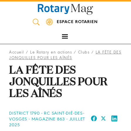
Panneau de gestion des cookies
ESPACE ROTARIEN
Accueil
/
Le Rotary en actions
/
Clubs
/
LA FÊTE DES
JONQUILLES POUR LES AÎNÉS
LA FÊTE DES
JONQUILLES POUR
LES AÎNÉS
DISTRICT 1790 - RC SAINT-DIÉ-DES-
VOSGES - MAGAZINE 863 - JUILLET
2025