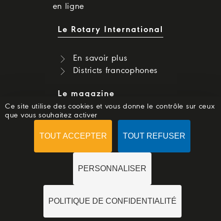
en ligne
Le Rotary International
En savoir plus
Districts francophones
Le magazine
Ce site utilise des cookies et vous donne le contrôle sur ceux
que vous souhaitez activer
Dernier numéro
Numéros précédents
TOUT ACCEPTER
TOUT REFUSER
S'abonner
PERSONNALISER
POLITIQUE DE CONFIDENTIALITÉ
© 2018 -
ROTARYMAG.ORG
-
MENTIONS LÉGALES