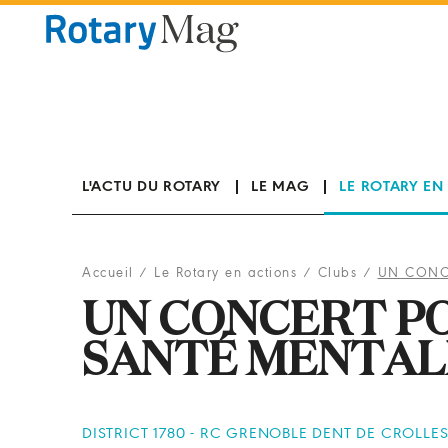
Panneau de gestion des cookies
L'ACTU DU ROTARY
LE MAG
LE ROTARY EN
Accueil
/
Le Rotary en actions
/
Clubs
/
UN CONC
UN CONCERT P
SANTÉ MENTAL
DISTRICT 1780 - RC GRENOBLE DENT DE CROLLES