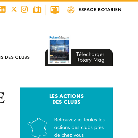
ESPACE ROTARIEN
Télécharger
S DES CLUBS
Rotary Mag
E
LES ACTIONS
DES CLUBS
Retrouvez ici toutes les
actions des clubs près
de chez vous