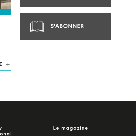
S'ABONNER
s…
E
y
Le magazine
ional