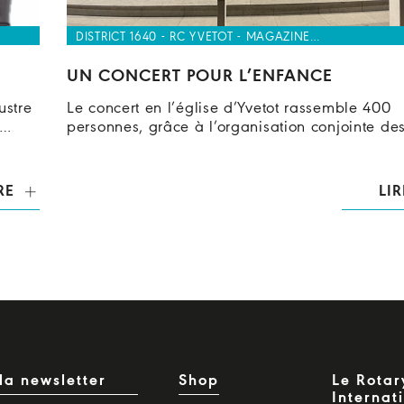
DISTRICT 1640 - RC YVETOT - MAGAZINE…
UN CONCERT POUR L’ENFANCE
ustre
Le concert en l’église d’Yvetot rassemble 400
e…
personnes, grâce à l’organisation conjointe de
RE
LIR
la newsletter
Shop
Le Rotar
Internat