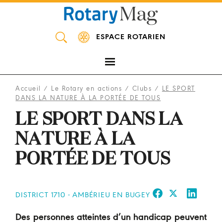
Panneau de gestion des cookies
ESPACE ROTARIEN
Accueil
/
Le Rotary en actions
/
Clubs
/
LE SPORT
DANS LA NATURE À LA PORTÉE DE TOUS
LE SPORT DANS LA
NATURE À LA
PORTÉE DE TOUS
DISTRICT 1710 - AMBÉRIEU EN BUGEY
Des personnes atteintes d’un handicap peuvent