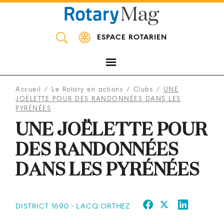
Panneau de gestion des cookies
ESPACE ROTARIEN
Accueil
/
Le Rotary en actions
/
Clubs
/
UNE
JOËLETTE POUR DES RANDONNÉES DANS LES
PYRÉNÉES
UNE JOËLETTE POUR
DES RANDONNÉES
DANS LES PYRÉNÉES
DISTRICT 1690 - LACQ ORTHEZ