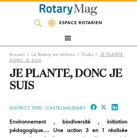
Panneau de gestion des cookies
ESPACE ROTARIEN
Accueil
/
Le Rotary en actions
/
Clubs
/
JE PLANTE,
DONC JE SUIS
JE PLANTE, DONC JE
SUIS
DISTRICT 1700 - CASTELNAUDARY
Environnement , biodiversité , initiation
pédagogique…. Une action 3 en 1 réalisée