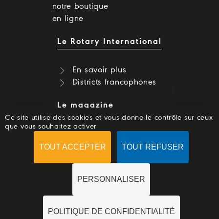
notre boutique
en ligne
Le Rotary International
En savoir plus
Districts francophones
Le magazine
Ce site utilise des cookies et vous donne le contrôle sur ceux
que vous souhaitez activer
Dernier numéro
Numéros précédents
TOUT ACCEPTER
TOUT REFUSER
S'abonner
PERSONNALISER
POLITIQUE DE CONFIDENTIALITÉ
© 2018 -
ROTARYMAG.ORG
-
MENTIONS LÉGALES