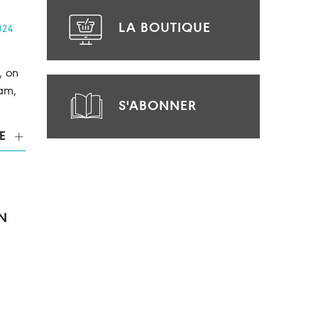
LA BOUTIQUE
024
, on
iam,
S'ABONNER
E
N