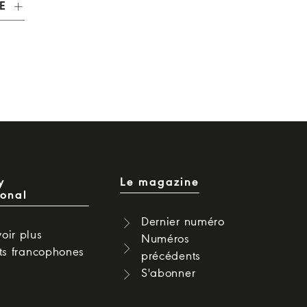
E
y
Le magazine
ional
Dernier numéro
oir plus
Numéros
cts francophones
précédents
S'abonner