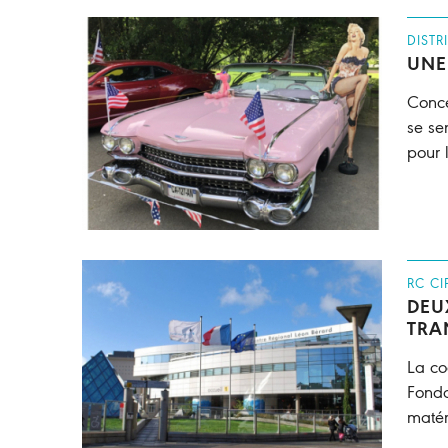
DISTR
UNE
Conce
se se
pour 
RC CI
DEU
TRA
La co
Fonda
matér