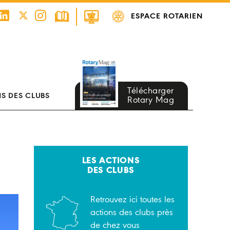
ESPACE ROTARIEN
Télécharger
S DES CLUBS
Rotary Mag
LES ACTIONS
DES CLUBS
Retrouvez ici toutes les
actions des clubs près
de chez vous