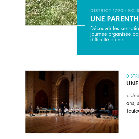
DISTRICT 1790 - RC
UNE PARENTHÈ
Découvrir les sensati
journée organisée par
difficulté d’une…
DISTR
UNE
« Une
ans, 
Toulo