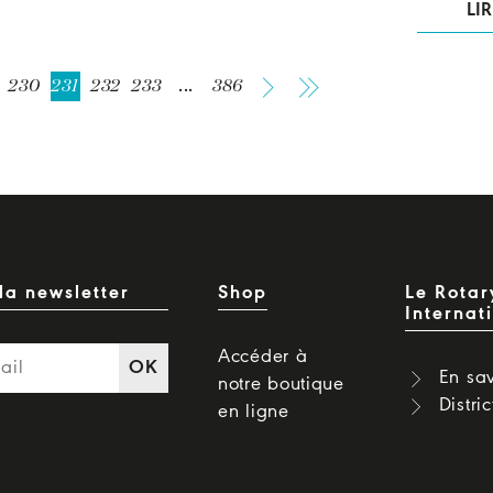
LIR
230
231
232
233
...
386
la newsletter
Shop
Le Rotar
Internat
Accéder à
OK
En sav
notre boutique
Distri
en ligne