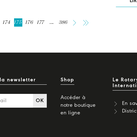
LIR
174
175
176
177
...
386
la newsletter
Shop
Le Rotar
Internat
Accéder à
OK
En sav
notre boutique
Distri
en ligne