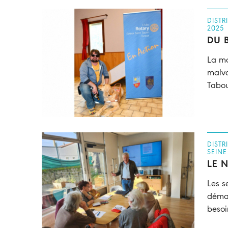
DISTR
2025
DU 
La ma
malvo
Tabou
DISTR
SEINE
LE 
Les s
démat
besoi