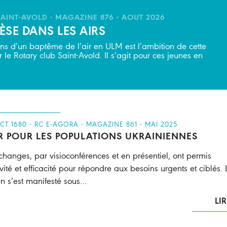
 SAINT-AVOLD - MAGAZINE 876 - AOUT 2026
SE DANS LES AIRS
ons d’un baptême de l’air en ULM est l’ambition de cette
 le Rotary club Saint-Avold. Il s’agit pour ces jeunes en
ICT 1680 - RC E-AGORA - MAGAZINE 861 - MAI 2025
R POUR LES POPULATIONS UKRAINIENNES
changes, par visioconférences et en présentiel, ont permis
ivité et efficacité pour répondre aux besoins urgents et ciblés. 
en s’est manifesté sous…
LIR