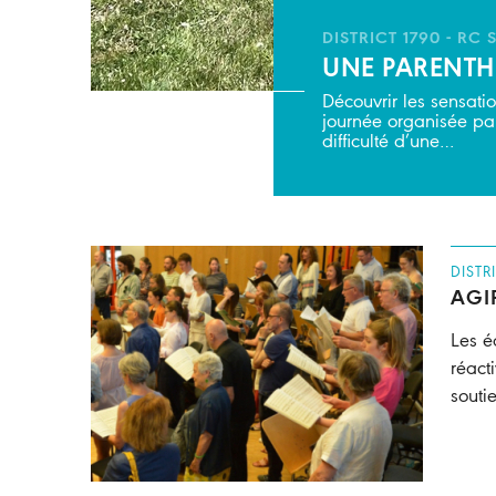
DISTRICT 1790 - RC
UNE PARENTHÈ
Découvrir les sensati
journée organisée par
difficulté d’une…
DISTR
AGI
Les é
réact
souti