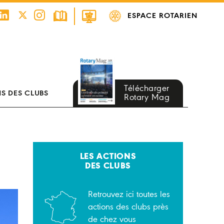
ESPACE ROTARIEN
Télécharger
S DES CLUBS
Rotary Mag
LES ACTIONS
DES CLUBS
Retrouvez ici toutes les
actions des clubs près
de chez vous