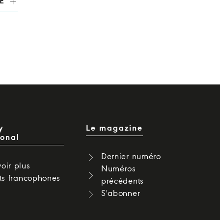
E
y
Le magazine
ional
Dernier numéro
oir plus
Numéros
cts francophones
précédents
S'abonner