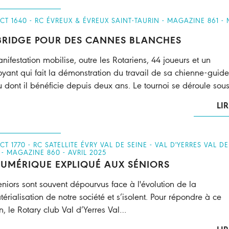
ICT 1640 - RC ÉVREUX & ÉVREUX SAINT-TAURIN - MAGAZINE 861 - 
BRIDGE POUR DES CANNES BLANCHES
nifestation mobilise, outre les Rotariens, 44 joueurs et un
yant qui fait la démonstration du travail de sa chienne-guide
 dont il bénéficie depuis deux ans. Le tournoi se déroule sou
LIR
ICT 1770 - RC SATELLITE ÉVRY VAL DE SEINE - VAL D'YERRES VAL DE
 - MAGAZINE 860 - AVRIL 2025
NUMÉRIQUE EXPLIQUÉ AUX SÉNIORS
eniors sont souvent dépourvus face à l'évolution de la
érialisation de notre société et s’isolent. Pour répondre à ce
n, le Rotary club Val d’Yerres Val…