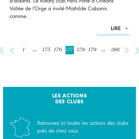
d'aidants. Le Rotary club Paris Porte d’Orléans
Vallée de l'Orge a invité Mathilde Cabanis
comme…
LIRE
1
...
175
176
177
178
179
...
386
LES ACTIONS
DES CLUBS
Retrouvez ici toutes les actions des clubs
près de chez vous