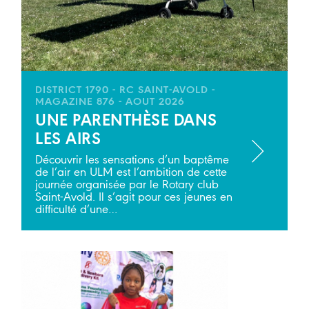
DISTRICT 1790 - RC SAINT-AVOLD -
MAGAZINE 876 - AOUT 2026
UNE PARENTHÈSE DANS
LES AIRS
Découvrir les sensations d’un baptême
de l’air en ULM est l’ambition de cette
journée organisée par le Rotary club
Saint-Avold. Il s’agit pour ces jeunes en
difficulté d’une…