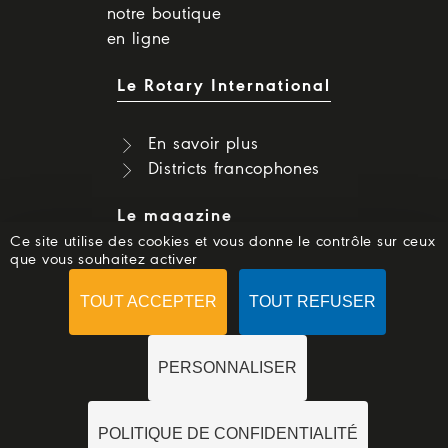
notre boutique
en ligne
Le Rotary International
En savoir plus
Districts francophones
Le magazine
Ce site utilise des cookies et vous donne le contrôle sur ceux
que vous souhaitez activer
Dernier numéro
Numéros précédents
TOUT ACCEPTER
TOUT REFUSER
S'abonner
PERSONNALISER
POLITIQUE DE CONFIDENTIALITÉ
© 2018 -
ROTARYMAG.ORG
-
MENTIONS LÉGALES