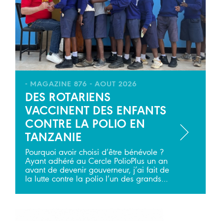
- MAGAZINE 876 - AOUT 2026
DES ROTARIENS
VACCINENT DES ENFANTS
CONTRE LA POLIO EN
TANZANIE
Pourquoi avoir choisi d’être bénévole ?
Ayant adhéré au Cercle PolioPlus un an
avant de devenir gouverneur, j’ai fait de
la lutte contre la polio l’un des grands…