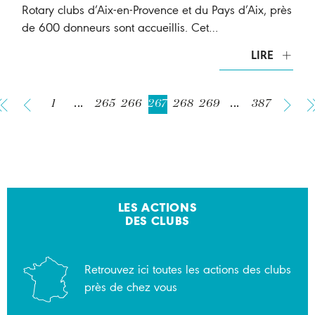
Rotary clubs d’Aix-en-Provence et du Pays d’Aix, près
de 600 donneurs sont accueillis. Cet…
LIRE
1
...
265
266
267
268
269
...
387
LES ACTIONS
DES CLUBS
Retrouvez ici toutes les actions des clubs
près de chez vous