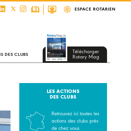
ESPACE ROTARIEN
Télécharger
S DES CLUBS
Rotary Mag
LES ACTIONS
DES CLUBS
Retrouvez ici toutes les
actions des clubs près
de chez vous