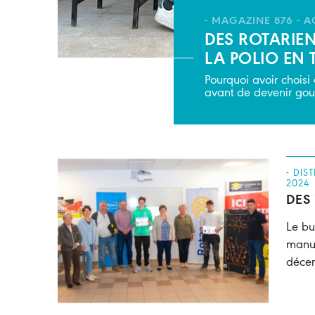
- MAGAZINE 876 - 
DES ROTARIE
LA POLIO EN
Pourquoi avoir chois
avant de devenir gouve
- DIS
2024
DES
Le bu
manue
décer