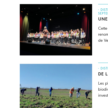
- DIS
SEPTE
UNE
Cette
renom
de Ve
- DIS
DE 
Les p
biodi
inves