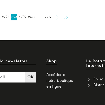
253
254
255
256
...
387
la newsletter
Shop
Le Rotar
Internat
Accéder à
OK
En sav
notre boutique
Distri
en ligne