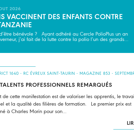
AOUT 2026
NS VACCINENT DES ENFANTS CONTRE
 TANZANIE
i d’être bénévole ? Ayant adhéré au Cercle PolioPlus un an
rneur, j’ai fait de la lutte contre la polio l’un des grands…
TRICT 1640 - RC ÉVREUX SAINT-TAURIN - MAGAZINE 853 - SEPTEMB
 TALENTS PROFESSIONNELS REMARQUÉS
t de cette manifestation est de valoriser les apprentis, le travai
l et la qualité des filières de formation. Le premier prix est
né à Charles Morin pour son…
LIR