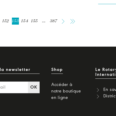
152
153
154
155
...
387
la newsletter
Shop
Le Rotar
Internat
Accéder à
OK
En sav
notre boutique
Distri
en ligne