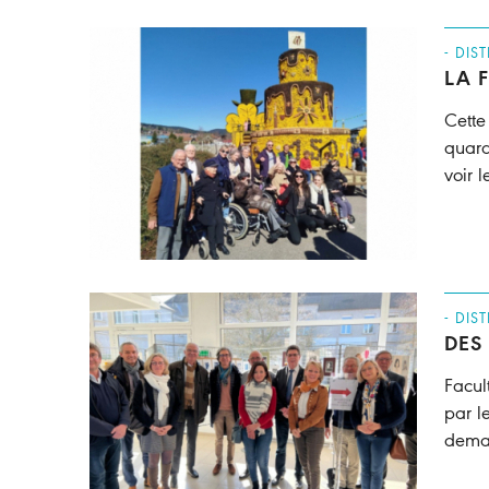
- DIS
LA 
Cette
quara
voir 
- DIS
DES
Facul
par l
deman