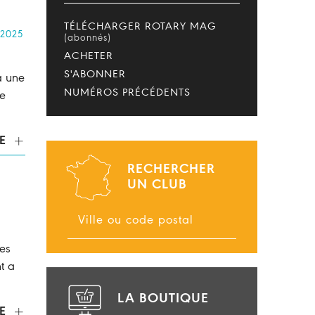
TÉLÉCHARGER ROTARY MAG
 2025
(abonnés)
ACHETER
S'ABONNER
à une
NUMÉROS PRÉCÉDENTS
de
E
RECHERCHER
UN CLUB
ées
nt a
LA BOUTIQUE
E