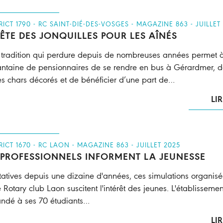
TRICT 1790 - RC SAINT-DIÉ-DES-VOSGES - MAGAZINE 863 - JUILLET
FÊTE DES JONQUILLES POUR LES AÎNÉS
 tradition qui perdure depuis de nombreuses années permet 
ntaine de pensionnaires de se rendre en bus à Gérardmer, 
les chars décorés et de bénéficier d’une part de…
LIR
TRICT 1670 - RC LAON - MAGAZINE 863 - JUILLET 2025
 PROFESSIONNELS INFORMENT LA JEUNESSE
tatives depuis une dizaine d'années, ces simulations organis
e Rotary club Laon suscitent l'intérêt des jeunes. L'établisseme
dé à ses 70 étudiants…
LIR