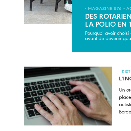
- MAGAZINE 876 - 
DES ROTARIE
LA POLIO EN
Pourquoi avoir chois
avant de devenir gouve
- DIS
L'I
Un or
place
autis
Borde