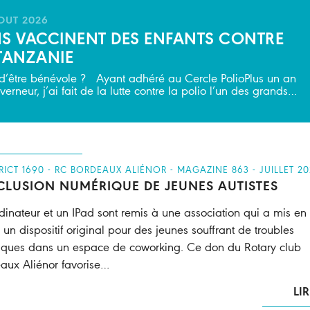
AOUT 2026
NS VACCINENT DES ENFANTS CONTRE
 TANZANIE
i d’être bénévole ? Ayant adhéré au Cercle PolioPlus un an
rneur, j’ai fait de la lutte contre la polio l’un des grands…
TRICT 1690 - RC BORDEAUX ALIÉNOR - MAGAZINE 863 - JUILLET 20
NCLUSION NUMÉRIQUE DE JEUNES AUTISTES
dinateur et un IPad sont remis à une association qui a mis en
 un dispositif original pour des jeunes souffrant de troubles
tiques dans un espace de coworking. Ce don du Rotary club
aux Aliénor favorise…
LIR