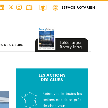
ESPACE ROTARIEN
Télécharger
S DES CLUBS
Rotary Mag
LES ACTIONS
DES CLUBS
Retrouvez ici toutes les
actions des clubs près
de chez vous