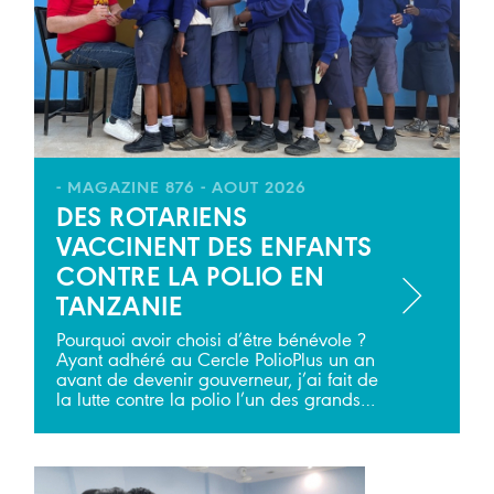
- MAGAZINE 876 - AOUT 2026
DES ROTARIENS
VACCINENT DES ENFANTS
CONTRE LA POLIO EN
TANZANIE
Pourquoi avoir choisi d’être bénévole ?
Ayant adhéré au Cercle PolioPlus un an
avant de devenir gouverneur, j’ai fait de
la lutte contre la polio l’un des grands…