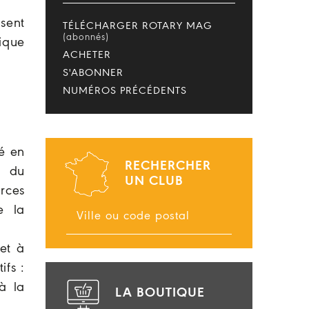
sent
TÉLÉCHARGER ROTARY MAG
(abonnés)
ique
ACHETER
S'ABONNER
NUMÉROS PRÉCÉDENTS
mé en
RECHERCHER
s du
UN CLUB
rces
e la
et à
ifs :
à la
LA BOUTIQUE