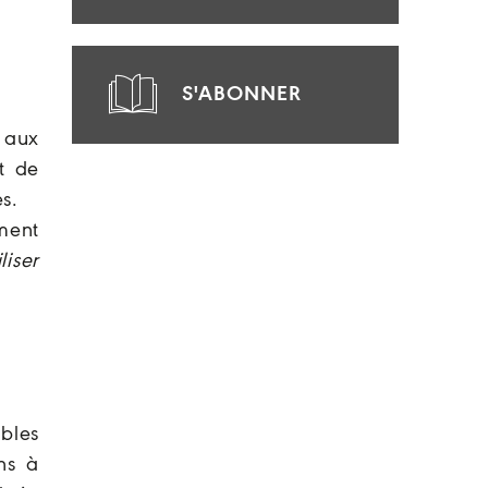
S'ABONNER
 aux
t de
s.
ement
liser
bles
ns à