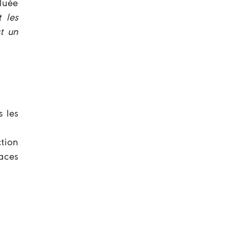
luée
 les
t un
s les
ction
caces