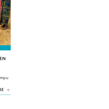
IEN
rompu
RE