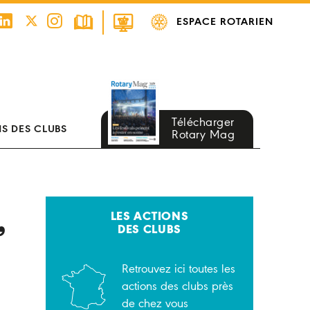
ESPACE ROTARIEN
Télécharger
S DES CLUBS
Rotary Mag
,
LES ACTIONS
DES CLUBS
Retrouvez ici toutes les
actions des clubs près
de chez vous